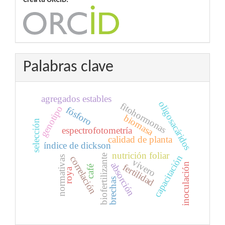
Crea tu ORCID:
Palabras clave
agregados estables
oligosacáridos
fitohormonas
genotipo
fósforo
biomasa
selección
espectrofotometría
calidad de planta
índice de dickson
nutrición foliar
biofertilizante
capacitación
correlación
normativas
vivero
absorción
inoculación
fertilidad
café
roya
brechas