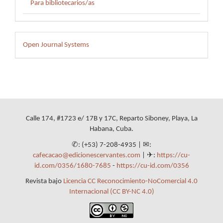
Para bibliotecarios/as
Desarrollado
Open Journal Systems
por
Calle 174, #1723 e/ 17B y 17C, Reparto Siboney, Playa, La
Habana, Cuba.
✆: (+53) 7-208-4935 | ✉:
cafecacao@edicionescervantes.com
| ✈:
https://cu-
id.com/0356/1680-7685
-
https://cu-id.com/0356
Revista bajo
Licencia CC Reconocimiento-NoComercial 4.0
Internacional (CC BY-NC 4.0)