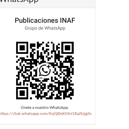
Únete a nuestro WhatsApp.
https://chat.whatsapp.com/EvjQiDsKSYnJ18aZtzjgZn