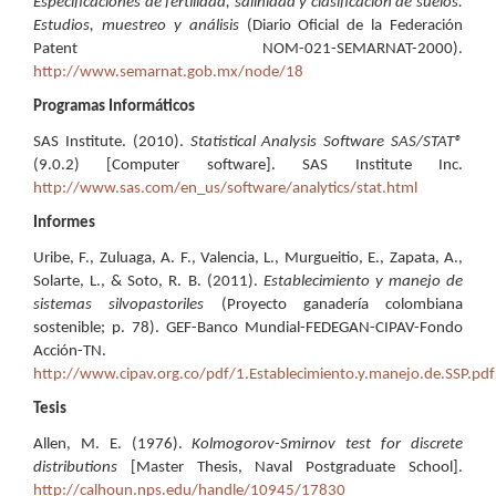
Especificaciones de fertilidad, salinidad y clasificación de suelos.
Estudios, muestreo y análisis
(Diario Oficial de la Federación
Patent NOM-021-SEMARNAT-2000).
http://www.semarnat.gob.mx/node/18
Programas Informáticos
SAS Institute. (2010).
Statistical Analysis Software SAS/STAT®
(9.0.2) [Computer software]. SAS Institute Inc.
http://www.sas.com/en_us/software/analytics/stat.html
Informes
Uribe, F., Zuluaga, A. F., Valencia, L., Murgueitio, E., Zapata, A.,
Solarte, L., & Soto, R. B. (2011).
Establecimiento y manejo de
sistemas silvopastoriles
(Proyecto ganadería colombiana
sostenible; p. 78). GEF-Banco Mundial-FEDEGAN-CIPAV-Fondo
Acción-TN.
http://www.cipav.org.co/pdf/1.Establecimiento.y.manejo.de.SSP.pdf
Tesis
Allen, M. E. (1976).
Kolmogorov-Smirnov test for discrete
distributions
[Master Thesis, Naval Postgraduate School].
http://calhoun.nps.edu/handle/10945/17830