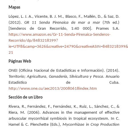
Mapas
López, L. J. A., Vicente, B. J. M., Blasco, F., Mallén, D., & Saz, D.
(2012).
GR 11 Senda Pirenaica de mar a mar
(7th ed.)
[Senderos de Gran Recorrido, 1:40 000]. Prames S.A.
https://www.amazon.es/Gr-11-Senda-Pirenaica-Senderos-
Recorrido/dp/8483218399?
ie=UTF8&camp=3626&creative=24790&creativeASIN=8483218399&link
21
Páginas Web
ONEI (Oficina Nacional de Estadísticas e Información). (2014).
Territorio; Agricultura, Ganadería, Silvicultura y Pesca
. Anuario
Estadístico de Cuba.
http://www.one.cu/aec2013/20080618index.htm
Sección de un Libro
Rivera, R., Fernández, F., Fernández, K., Ruiz, L., Sánchez, C., &
Riera, M. (2006). Advances in the management of effective
arbuscular mycorrhizal symbiosis in tropical ecosystesm. In C.
Hamel & C. Plenchette (Eds.),
Mycorrhizae in Crop Production