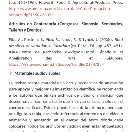
(pp. 151–196). Haworth Food & Agricultural Products Press.
http://www.amazon.com/Mycorrhizae-Crop-Production-
Science/dp/1560223073
Artículos en Conferencia (Congresos, Simposio, Seminarios,
Talleres y Eventos)
Fita, A., Postma, J., Picó, B., Nuez, F., & Lynch, J. (2008).
Root
architecture variation in Cucurbita
(M. Pitrat, Ed.; pp. 487–491).
INRA-Centre de Recherche d’Avignon-Unité Génétique et
Amélioration des Fruits et Légumes.
https://w3.avignon.inra.fr/dspace/handle/2174/254
⇑
Materiales audiovisuales
La revista acepta material de vídeo y secuencias de animación
para apoyar y mejorar su investigación científica. Se recomienda
a los autores que tengan archivos de vídeo o animación que
deseen enviar con su artículo que incluyan enlaces a ellos en el
cuerpo del artículo. Esto se puede hacer de la misma manera que
una figura o tabla, haciendo referencia al contenido del video o
animación y anotando en el cuerpo del texto dónde debe
colocarse. Todos los archivos enviados deben estar etiquetados