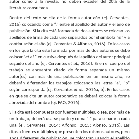
autor como a la revista, no deben exceder del 20% de la
literatura consultada.
Dentro del texto se cita de la forma autor-año (ej. Cervantes,
2016) colocando coma “,” entre el apellido del autor y el año de
publicación. Si la cita está formada de dos autores se colocan los
apellidos de firma de cada uno separados por el símbolo “&” y a
continuación el año (ej. Cervantes & Alfonso, 2016). En los casos
en los que la cita esté formada por más de dos autores se debe
colocar “
et al.
” en cursiva después del apellido del autor principal
seguido del año (ej. Cervantes
et al.,
2016). Si en el cuerpo del
trabajo se encuentra citado de forma separada un mismo
autor(es) con más de una publicación en un mismo año, se
deberán diferenciar los trabajos colocando las letras “a”, “b”
según corresponda (ej. Cervantes
et al.,
2016a, b). En los casos
en que se cite un autor corporativo se deberá colocar la forma
abreviada del nombre (ej. FAO, 2016).
Si la cita está compuesta por fuentes múltiples, o sea, por más de
un trabajo, deberá usarse punto y coma “;” para separar a cada
una (ej. Cervantes, 2014; Alfonso, 2015; Alonso, 2016). Las
citas a fuentes múltiples que presenten los mismos autores, pero
años diferentes de publicación, se colocaran usando el apellido