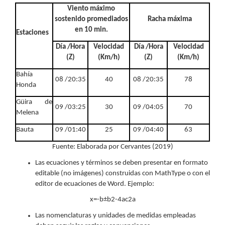
Viento máximo
sostenido promediados
Racha máxima
en 10 min.
Estaciones
Día /Hora
Velocidad
Día /Hora
Velocidad
(Z)
(Km/h)
(Z)
(Km/h)
Bahía
08 /20:35
40
08 /20:35
78
Honda
Güira de
09 /03:25
30
09 /04:05
70
Melena
Bauta
09 /01:40
25
09 /04:40
63
Fuente: Elaborada por Cervantes (2019)
Las ecuaciones y términos se deben presentar en formato
editable (no imágenes) construidas con MathType o con el
editor de ecuaciones de Word. Ejemplo:
x=-b±b2-4ac2a
Las nomenclaturas y unidades de medidas empleadas