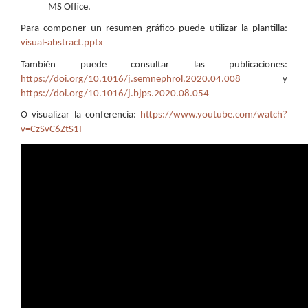
MS Office.
Para componer un resumen gráfico puede utilizar la plantilla:
visual-abstract.pptx
También puede consultar las publicaciones:
https://doi.org/10.1016/j.semnephrol.2020.04.008
y
https://doi.org/10.1016/j.bjps.2020.08.054
O visualizar la conferencia:
https://www.youtube.com/watch?
v=CzSvC6ZtS1I