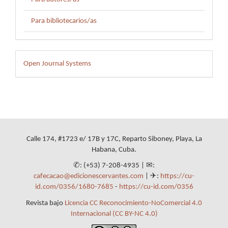
Para bibliotecarios/as
Desarrollado
Open Journal Systems
por
Calle 174, #1723 e/ 17B y 17C, Reparto Siboney, Playa, La
Habana, Cuba.
✆: (+53) 7-208-4935 | ✉:
cafecacao@edicionescervantes.com
| ✈:
https://cu-
id.com/0356/1680-7685
-
https://cu-id.com/0356
Revista bajo
Licencia CC Reconocimiento-NoComercial 4.0
Internacional (CC BY-NC 4.0)