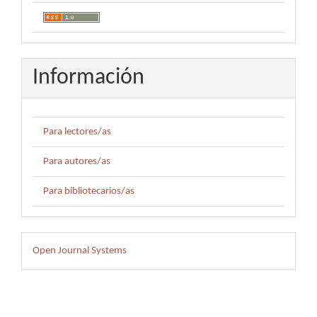
Información
Para lectores/as
Para autores/as
Para bibliotecarios/as
Desarrollado
Open Journal Systems
por