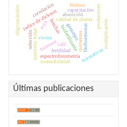
correlación
fósforo
productores
oligosacáridos
capacitación
índice de dickson
absorción
calidad de planta
brechas
multiplicación
roya
genotipo
fitohormonas
biofertilizante
nutrición foliar
selección
nutrientes
vivero
biomasa
café
normativas
fertilidad
espectrofotometría
sostenibilidad
Últimas publicaciones