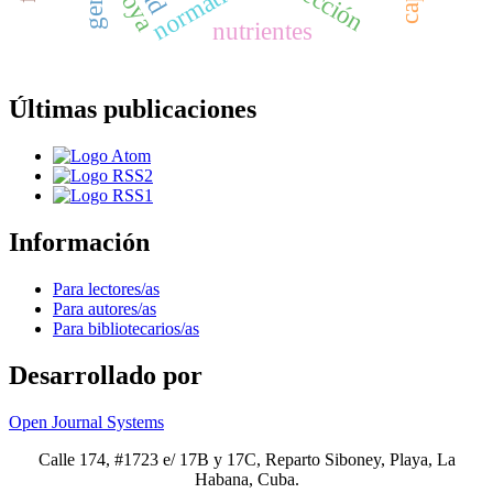
normativas
selección
roya
nutrientes
Últimas publicaciones
Información
Para lectores/as
Para autores/as
Para bibliotecarios/as
Desarrollado por
Open Journal Systems
Calle 174, #1723 e/ 17B y 17C, Reparto Siboney, Playa, La
Habana, Cuba.