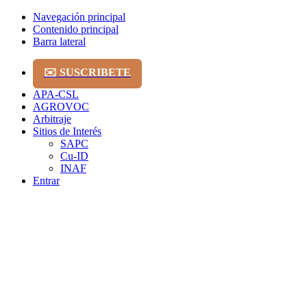
Navegación principal
Contenido principal
Barra lateral
✉️ SUSCRIBETE
APA-CSL
AGROVOC
Arbitraje
Sitios de Interés
SAPC
Cu-ID
INAF
Entrar