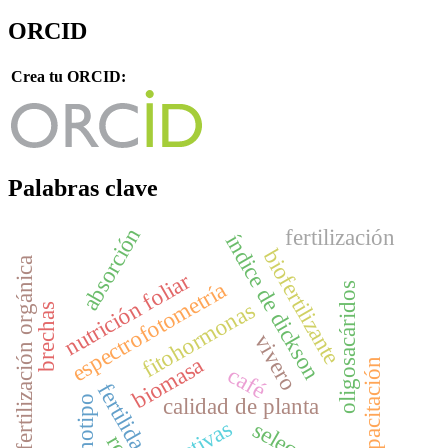
ORCID
Crea tu ORCID:
Palabras clave
absorción
fertilización
índice de dickson
biofertilizante
fertilización orgánica
nutrición foliar
espectrofotometría
oligosacáridos
fitohormonas
brechas
vivero
biomasa
capacitación
café
fertilidad
calidad de planta
genotipo