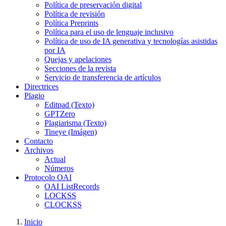
Política de preservación digital
Política de revisión
Política Preprints
Política para el uso de lenguaje inclusivo
Política de uso de IA generativa y tecnologías asistidas
por IA
Quejas y apelaciones
Secciones de la revista
Servicio de transferencia de artículos
Directrices
Plagio
Editpad (Texto)
GPTZero
Plagiarisma (Texto)
Tineye (Imágen)
Contacto
Archivos
Actual
Números
Protocolo OAI
OAI ListRecords
LOCKSS
CLOCKSS
Inicio