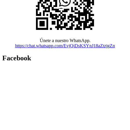
Únete a nuestro WhatsApp.
https://chat.whatsapp.com/EvjQiDsKSYnJ18aZtzjgZn
Facebook