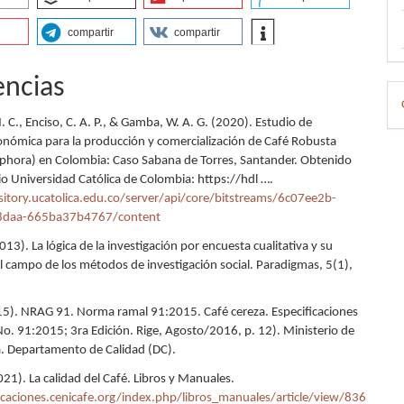
compartir
compartir
encias
D
p
. C., Enciso, C. A. P., & Gamba, W. A. G. (2020). Estudio de
conómica para la producción y comercialización de Café Robusta
phora) en Colombia: Caso Sabana de Torres, Santander. Obtenido
io Universidad Católica de Colombia: https://hdl ….
sitory.ucatolica.edu.co/server/api/core/bitstreams/6c07ee2b-
8daa-665ba37b4767/content
013). La lógica de la investigación por encuesta cualitativa y su
el campo de los métodos de investigación social. Paradigmas, 5(1),
). NRAG 91. Norma ramal 91:2015. Café cereza. Especificaciones
No. 91:2015; 3ra Edición. Rige, Agosto/2016, p. 12). Ministerio de
ra. Departamento de Calidad (DC).
021). La calidad del Café. Libros y Manuales.
icaciones.cenicafe.org/index.php/libros_manuales/article/view/836