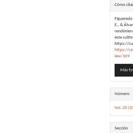
Detal
Cómo cita
del
Figueredo 
artícu
E., & Álva
rendimient
este cult
https://c
https://c
iew/309
Más fo
Número
Vol. 20 (
Sección