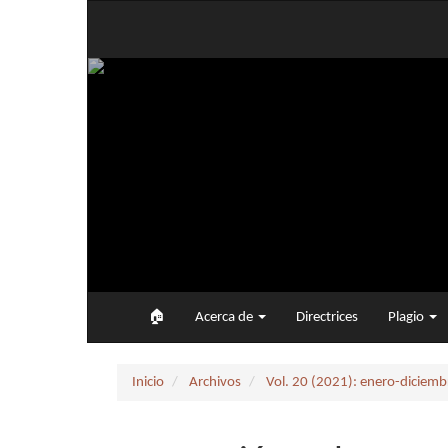
Navegación
principal
Contenido
principal
Barra
lateral
🏠︎
Acerca de
Directrices
Plagio
Inicio
Archivos
Vol. 20 (2021): enero-diciemb