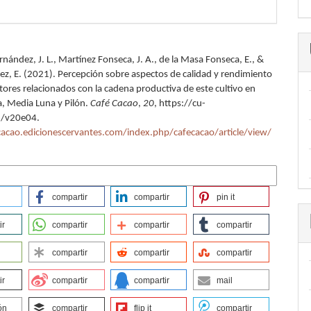
nández, J. L., Martínez Fonseca, J. A., de la Masa Fonseca, E., &
rez, E. (2021). Percepción sobre aspectos de calidad y rendimiento
tores relacionados con la cadena productiva de este cultivo en
, Media Luna y Pilón.
Café Cacao
,
20
, https://cu-
6/v20e04.
cacao.edicionescervantes.com/index.php/cafecacao/article/view/
de cita
compartir
compartir
pin it
ir
compartir
compartir
compartir
compartir
compartir
compartir
ir
compartir
compartir
mail
ón
compartir
flip it
compartir