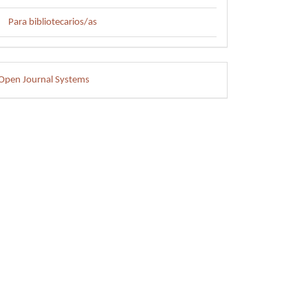
Para bibliotecarios/as
esarrollado
Open Journal Systems
or