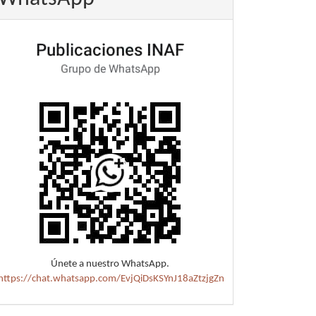
Únete a nuestro WhatsApp.
https://chat.whatsapp.com/EvjQiDsKSYnJ18aZtzjgZn