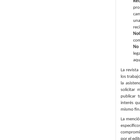
Rec
pro
cam
una
rec
No
com
No 
leg
aqu
La revista
los trabaj
la asisten
solicitar
publicar t
interés q
mismo fin
La menció
específic
compromis
por el edit