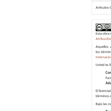
Artículos 
Esta obra 
Atribució
Aquellos 
los términ
Internacio
Usted es l
Com
for
Ada
El licenci
términos d
Bajo las c