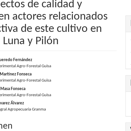
ectos de calidad y
en actores relacionados
tiva de este cultivo en
Luna y Pilón
nido
igueredo Fernández
erimental Agro-Forestal Guisa
pal
 Martínez Fonseca
erimental Agro-Forestal Guisa
a Masa Fonseca
lo
erimental Agro-Forestal Guisa
varez Álvarez
egral Agropecuaria Granma
men