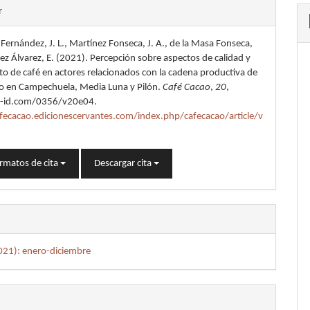
les
r
Fernández, J. L., Martínez Fonseca, J. A., de la Masa Fonseca,
lo
rez Álvarez, E. (2021). Percepción sobre aspectos de calidad y
o de café en actores relacionados con la cadena productiva de
ivo en Campechuela, Media Luna y Pilón.
Café Cacao
,
20
,
u-id.com/0356/v20e04.
afecacao.edicionescervantes.com/index.php/cafecacao/article/v
rmatos de cita
Descargar cita
2021): enero-diciembre