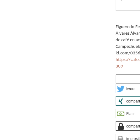
Cómo citar
Figueredo Fer
Álvarez Álva
de café en ac
Campechuela
id.com/035
https://cafe
309
Más formatos 
tweet
compart
Flattr
compart
impresi