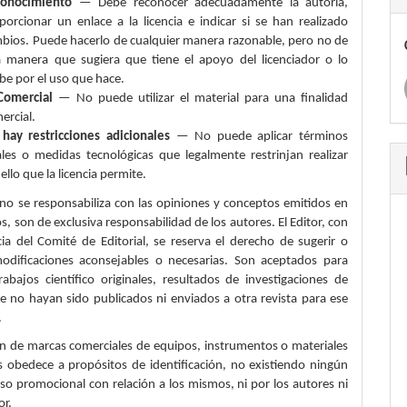
onocimiento
— Debe reconocer adecuadamente la autoría,
porcionar un enlace a la licencia e indicar si se han realizado
bios. Puede hacerlo de cualquier manera razonable, pero no de
 manera que sugiera que tiene el apoyo del licenciador o lo
ibe por el uso que hace.
Comercial
— No puede utilizar el material para una finalidad
ercial.
hay restricciones adicionales
— No puede aplicar términos
ales o medidas tecnológicas que legalmente restrinjan realizar
ello que la licencia permite.
 no se responsabiliza con las opiniones y conceptos emitidos en
os, son de exclusiva responsabilidad de los autores. El Editor, con
cia del Comité de Editorial, se reserva el derecho de sugerir o
 modificaciones aconsejables o necesarias. Son aceptados para
rabajos científico originales, resultados de investigaciones de
ue no hayan sido publicados ni enviados a otra revista para ese
.
n de marcas comerciales de equipos, instrumentos o materiales
os obedece a propósitos de identificación, no existiendo ningún
o promocional con relación a los mismos, ni por los autores ni
or.