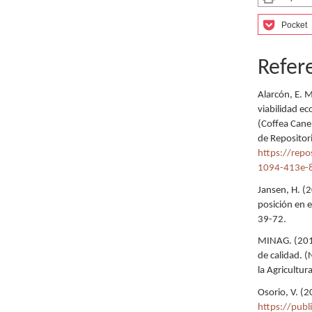
Pocket
Refer
Alarcón, E. M
viabilidad e
(Coffea Cane
de Repositor
https://repo
1094-413e-
Jansen, H. (2
posición en 
39-72.
MINAG. (2015
de calidad. (
la Agricultu
Osorio, V. (2
https://publ