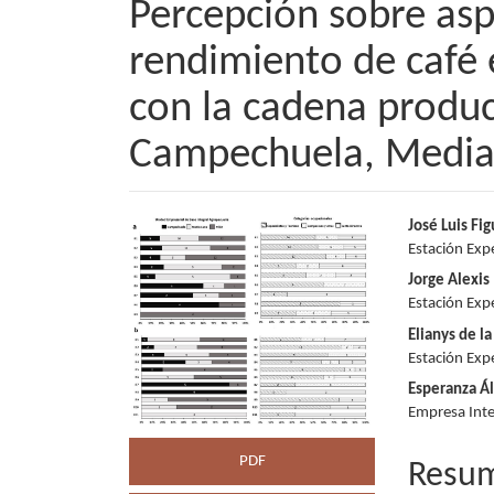
Percepción sobre asp
rendimiento de café 
con la cadena produc
Campechuela, Media 
Barra
Conte
José Luis F
Estación Exp
lateral
princi
Jorge Alexis
del
del
Estación Exp
Elianys de l
artículo
artícu
Estación Exp
Esperanza Ál
Empresa Int
PDF
Resu