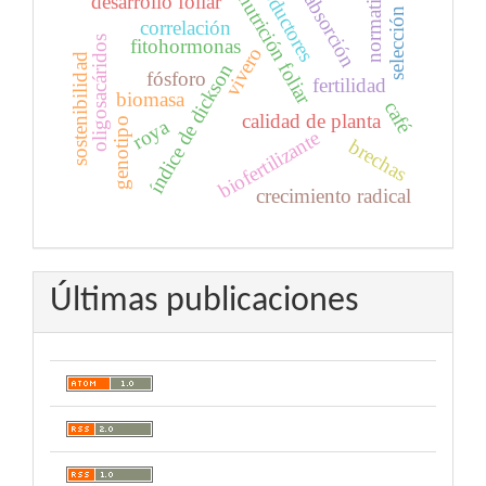
productores
normativas
nutrición foliar
absorción
desarrollo foliar
selección
correlación
oligosacáridos
fitohormonas
vivero
sostenibilidad
índice de dickson
fósforo
fertilidad
biomasa
café
calidad de planta
roya
genotipo
biofertilizante
brechas
crecimiento radical
Últimas publicaciones