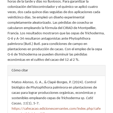
horas de la tarde y días no lluviosos. Para garantizar la
colonización del biocontrolador y el químico se aplicó cuatro
veces, dos cada quince días seguidas de dos aplicaciones cada
veinticinco días. Se empleó un diseño experimental
completamente aleatorizado. Las pérdidas de cosecha se
calcularon empleando la fórmula del CIRAD de Montpellier,
Francia. Los resultados mostraron que las cepas de Trichoderma,
G-6 y A-34 resultaron antagonistas ante Phytophthora
palmivora (Butl.) Butl. para condiciones de campo en
plantaciones en producción de cacao. Con el empleo de la cepa
G-6 de Trichoderma se pueden disminuir las pérdidas
económicas en el cultivo del cacao del 12 al 2 %.
Detalles
Cómo citar
del
Matos-Alonso, G. A., & Clapé-Borges, P. (2024). Control
artículo
biológico de Phytophthora palmivora en plantaciones de
cacao para lograr producciones orgánicas, económicas y
sostenibles empleando cepas de Trichoderma sp.
Café
Cacao
,
11
(1), 5-7.
https://cafecacao.edicionescervantes.com/index.php/cafe