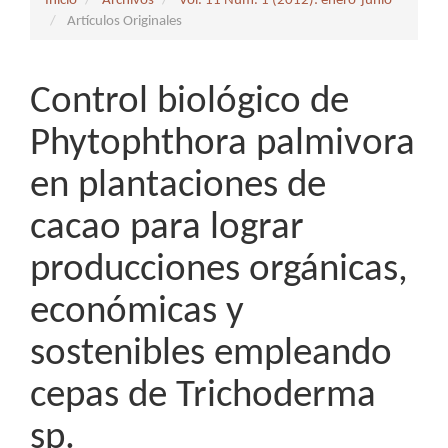
Inicio
Archivos
Vol. 11 Núm. 1 (2012): enero-junio
Artículos Originales
Control biológico de
Phytophthora palmivora
en plantaciones de
cacao para lograr
producciones orgánicas,
económicas y
sostenibles empleando
cepas de Trichoderma
sp.