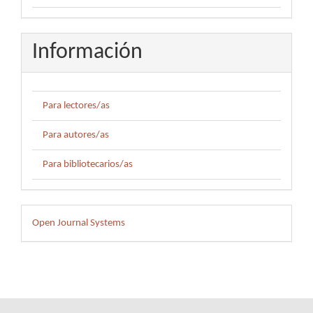
Información
Para lectores/as
Para autores/as
Para bibliotecarios/as
Desarrollado
Open Journal Systems
por