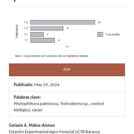
Barra
lateral
del
artículo
PDF
Publicado:
May 29, 2024
Palabras clave:
Phytophthora palmivora, Trichoderma sp., control
biológico, cacao
Contenido
Gelasio A. Matos-Alonso
Estación Experimental Agro-Forestal UCTB Baracoa