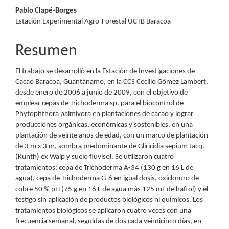
principal
Pablo Clapé-Borges
del
Estación Experimental Agro-Forestal UCTB Baracoa
artículo
Resumen
El trabajo se desarrolló en la Estación de Investigaciones de
Cacao Baracoa, Guantánamo, en la CCS Cecilio Gómez Lambert,
desde enero de 2006 a junio de 2009, con el objetivo de
emplear cepas de Trichoderma sp. para el biocontrol de
Phytophthora palmivora en plantaciones de cacao y lograr
producciones orgánicas, económicas y sostenibles, en una
plantación de veinte años de edad, con un marco de plantación
de 3 m x 3 m, sombra predominante de Gliricidia sepium Jacq.
(Kunth) ex Walp y suelo fluvisol. Se utilizaron cuatro
tratamientos: cepa de Trichoderma A-34 (130 g en 16 L de
agua), cepa de Trichoderma G-6 en igual dosis, oxicloruro de
cobre 50 % pH (75 g en 16 L de agua más 125 mL de haftol) y el
testigo sin aplicación de productos biológicos ni químicos. Los
tratamientos biológicos se aplicaron cuatro veces con una
frecuencia semanal, seguidas de dos cada veinticinco días, en