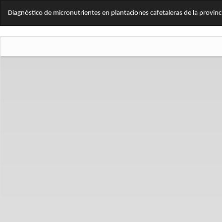
Volver
Diagnóstico de micronutrientes en plantaciones cafetaleras de la provin
a
los
detalles
del
artículo